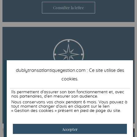
Consulter la lettre
dublytransatlantiquegestion.com : Ce site utilise des
cookies
.
Lettre trimestrielle
Ils permettent d’assurer son bon fonctionnement et, avec
nos partenaires, d’en mesurer son audience.
Nous conservons vos choix pendant 6 mois. Vous pouvez à
tout moment changer d’avis en cliquant sur le lien
Consulter la lettre
« Gestion des cookies » présent en pied de page du site.
Accepter