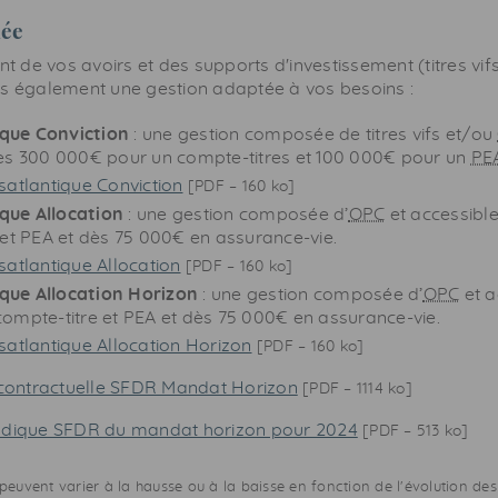
lée
t de vos avoirs et des supports d'investissement (titres vif
 également une gestion adaptée à vos besoins :
que Conviction
: une gestion composée de titres vifs et/ou
ès 300 000€ pour un compte-titres et 100 000€ pour un
PE
satlantique Conviction
[
PDF
– 160 ko]
que Allocation
: une gestion composée d’
OPC
et accessibl
 et PEA et dès 75 000€ en assurance-vie.
satlantique Allocation
[
PDF
– 160 ko]
que Allocation Horizon
: une gestion composée d’
OPC
et a
ompte-titre et PEA et dès 75 000€ en assurance-vie.
nsatlantique Allocation Horizon
[
PDF
– 160 ko]
contractuelle SFDR Mandat Horizon
[
PDF
– 1114 ko]
odique SFDR du mandat horizon pour 2024
[
PDF
– 513 ko]
s peuvent varier à la hausse ou à la baisse en fonction de l'évolution d