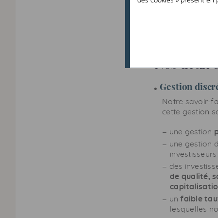
des cookies » présent en 
d'assurance vie
Consultation de
application.
Nos deux o
Gestion discr
Notre savoir-fa
cette gestion so
une gestion
une gestion 
investisseurs 
des investis
de qualité, s
capitalisati
un
faible ta
lesquelles no