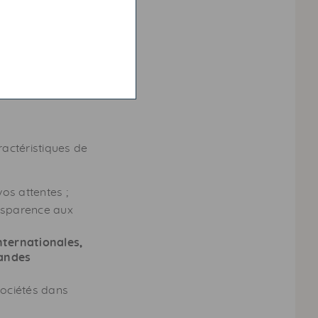
é ou notre
ractéristiques de
os attentes ;
ansparence aux
nternationales,
andes
sociétés dans