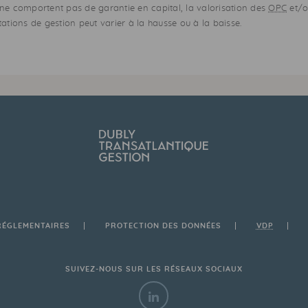
e comportent pas de garantie en capital, la valorisation des
OPC
et/ou
ations de gestion peut varier à la hausse ou à la baisse.
RÉGLEMENTAIRES
PROTECTION DES DONNÉES
VDP
SUIVEZ-NOUS SUR LES RÉSEAUX SOCIAUX