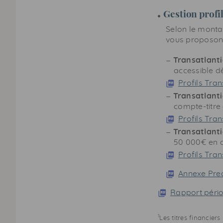
Gestion profi
Selon le montan
vous proposons
Transatlanti
accessible d
Profils Tran
Transatlanti
compte-titre
Profils Tran
Transatlanti
50 000€ en c
Profils Tra
Annexe Pre
Rapport péri
1
Les titres financier