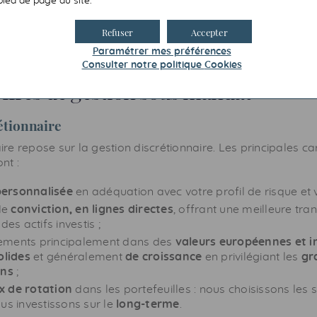
pied de page du site.
, contrat de capitalisation ;
1
 votre portefeuille titres
via votre accès Internet sécuris
Refuser
Accepter
Paramétrer mes préférences
Consulter notre politique
Cookies
ffres de gestion sous mandat
étionnaire
ire repose sur la gestion discrétionnaire. Les principales ca
nt :
personnalisée
en adéquation avec votre profil de risque et v
de
conviction, en lignes directes
, offrant une meilleure tr
des actifs investis ;
sements principalement dans des
valeurs européennes et i
olides
et généralement
de croissance
en privilégiant les
gr
ons
;
ux de rotation
dans les portefeuilles : nous choisissons les 
us investissons sur le
long-terme
.