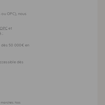
s ou
OPC
), nous
OPC
et
A
;
e dès 50 000€ en
ccessible dès
es marchés. Nos