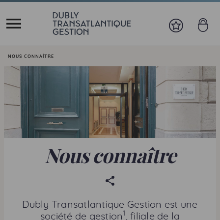
Vous êtes ici:
NOUS CONNAÎTRE
Nous connaître
P
a
r
Dubly Transatlantique Gestion est une
t
1
société de gestion
, filiale de la