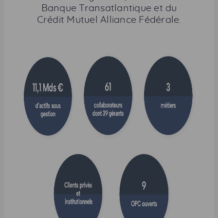
a
Banque Transatlantique et du
g
Crédit Mutuel Alliance Fédérale.
e
r
c
e
t
t
e
p
a
g
e