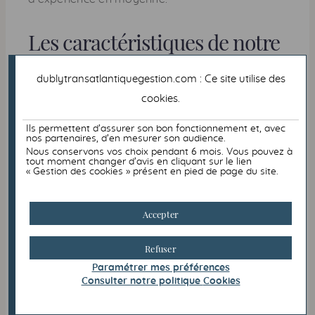
Les caractéristiques de notre
gestion
dublytransatlantiquegestion.com : Ce site utilise des
cookies
.
Nous pratiquons une gestion de
conviction
en
investissant principalement en
lignes directes
sur des valeurs de croissance européennes
Ils permettent d’assurer son bon fonctionnement et, avec
nos partenaires, d’en mesurer son audience.
et américaines.
Nous conservons vos choix pendant 6 mois. Vous pouvez à
tout moment changer d’avis en cliquant sur le lien
Notre stratégie de gestion est construite
« Gestion des cookies » présent en pied de page du site.
autour d’une
vision long terme
de
l’investissement : nous choisissons les valeurs
dans lesquelles nous investissons, capables
Accepter
de créer de la valeur de manière durable et
qui ont des données financières saines et
Refuser
robustes.
Paramétrer mes préférences
Nous nous appuyons sur notre
équipe
Consulter notre politique
Cookies
d'analystes financiers
et nous nous
détachons des modes du marché et de la