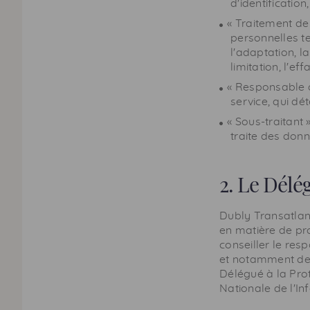
d'identification
« Traitement de
personnelles te
l'adaptation, la
limitation, l'ef
« Responsable d
service, qui dé
« Sous-traitant 
traite des don
2. Le Délé
Dubly Transatlan
en matière de pro
conseiller le res
et notamment de 
Délégué à la Prot
Nationale de l'In