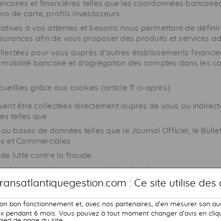
caires et financières telles que les coordonnées bancaires,
ro de carte, profils investisseurs
atives à vos attentes et besoins nous permettant de définir 
surances afin de vous proposer des produits et services a
lectées pour vous auprès d'autres établissements financie
obilité bancaire et d'agrégation des comptes dans les co
eillies grâce aux cookies (article 11 ci-après).
ent être collectées directement auprès de vous ou indire
es telles que :
 ou bases de données telles que le Journal Officiel, le Bullet
es et Commerciales
de lutte contre la fraude
net, réseaux sociaux concernant des données que vous avez
ransatlantiquegestion.com : Ce site utilise des
son bon fonctionnement et, avec nos partenaires, d’en mesurer son au
fichiers prospects
 pendant 6 mois. Vous pouvez à tout moment changer d’avis en cliqua
pied de page du site.