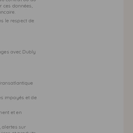
er ces données,
ncaire.
ns le respect de
anges avec Dubly
Transatlantique
es impayés et de
ment et en
 alertes sur