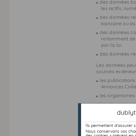
des données ban
les actifs, numé
des données rel
bancaire ou as
des données col
notamment de m
par la loi
des données recu
Les données peuv
sources extérieur
les publications
Annonces Civil
les organismes 
les sites inter
publiques
dublyt
les parrainages
Ils permettent d’assurer 
l'utilisation de 
Nous conservons vos choix
des cookies » présent en 