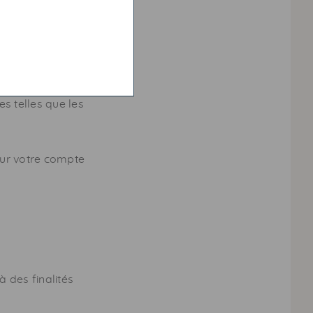
 personnes non-
 telles que les
our votre compte
 des finalités