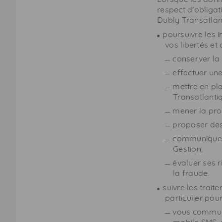
respect d'obligat
Dubly Transatlant
poursuivre les 
vos libertés et
conserver la
effectuer une
mettre en pl
Transatlanti
mener la pro
proposer des
communiquer 
Gestion,
évaluer ses 
la fraude.
suivre les trai
particulier pour
vous communi