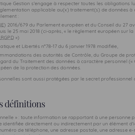
ique Gestion s'engage à respecter toutes les obligations l
réglementation applicable au(x) traitement(s) de données à
alement :
UE
) 2016/679 du Parlement européen et du Conseil du 27 avr
is le 25 mai 2018 (ci-après, « le règlement européen sur la
«
RGPD
»)
atique et Libertés n°78-17 du 6 janvier 1978 modifiée,
ommandations des autorités de Contrôle, du Groupe de pro
égard du Traitement des données à caractère personnel («
péen de la protection des données.
onnelles sont aussi protégées par le secret professionnel
s définitions
nelle » : toute information se rapportant à une personne p
 identifiée directement ou indirectement par un élément d'id
numéro de téléphone, une adresse postale, une adresse e-