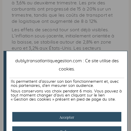
à 3,6% au deuxième trimestre. Les prix des
carburants ont progressé de 15 à 20% sur un
trimestre, tandis que les coûts de transport et
de logistique ont augmenté de 8 à 12%.
Les effets de second tour sont déjà visibles.
L’inflation sous-jacente, initialement orientée à
la baisse, se stabilise autour de 2,8% en zone
euro et 3,2% aux États-Unis. Les secteurs
alimentaires et industriels enregistrent des
hausses de coûts liées à l’énergie, ce qui diffuse
dublytransatlantiquegestion.com : Ce site utilise des
progressivement le choc pétrolier à l’ensemble
cookies
.
de l’économie.
Ils permettent d’assurer son bon fonctionnement et, avec
nos partenaires, d’en mesurer son audience.
Conséquences sur les
Nous conservons vos choix pendant 6 mois. Vous pouvez à
tout moment changer d’avis en cliquant sur le lien
politiques monétaires
« Gestion des cookies » présent en pied de page du site.
Ce regain inflationniste intervient à un moment
Accepter
délicat pour les politiques monétaires. Début
2026, les marchés anticipaient des baisses de