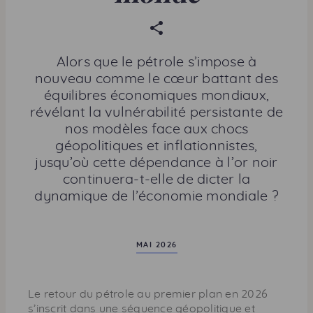
P
a
r
Alors que le pétrole s’impose à
t
nouveau comme le cœur battant des
a
équilibres économiques mondiaux,
g
révélant la vulnérabilité persistante de
e
nos modèles face aux chocs
r
géopolitiques et inflationnistes,
c
jusqu’où cette dépendance à l’or noir
e
continuera-t-elle de dicter la
t
dynamique de l’économie mondiale ?
t
e
p
MAI 2026
a
g
e
Le retour du pétrole au premier plan en 2026
s’inscrit dans une séquence géopolitique et