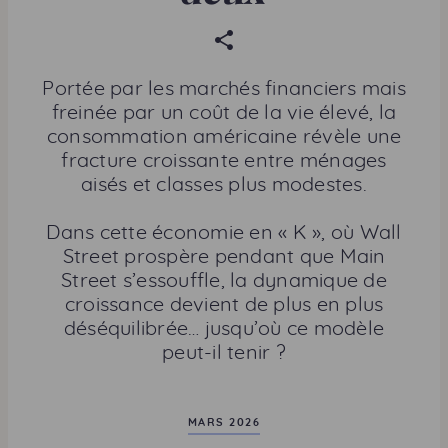
P
a
r
Portée par les marchés financiers mais
t
freinée par un coût de la vie élevé, la
a
consommation américaine révèle une
g
fracture croissante entre ménages
e
aisés et classes plus modestes.
r
c
Dans cette économie en « K », où Wall
e
Street prospère pendant que Main
t
Street s’essouffle, la dynamique de
t
croissance devient de plus en plus
e
déséquilibrée… jusqu’où ce modèle
p
peut-il tenir ?
a
g
e
MARS 2026