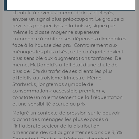
rapide historiquement positionnée sur une
clientèle à revenus intermédiaires et élevés,
envoie un signal plus préoccupant. Le groupe a
revu ses perspectives à la baisse, signe que
même la classe moyenne supérieure
commence à arbitrer ses dépenses alimentaires
face à la hausse des prix. Contrairement aux
ménages les plus aisés, cette catégorie devient
plus sensible aux augmentations tarifaires. De
même, McDonald's a fait état d'une chute de
plus de 10% du trafic de ses clients les plus
affaiblis au troisième trimestre. Même
Starbucks, longtemps symbole de
consommation « accessible premium »,
constate un ralentissement de la fréquentation
et une sensibilité accrue au prix.
Malgré un contexte de pression sur le pouvoir
d’achat des ménages les plus exposés à
l’inflation, le secteur de la distribution
américaine devrait augmenter ses prix de 3,5%.
Cependant, Costco et Walmart, devraient