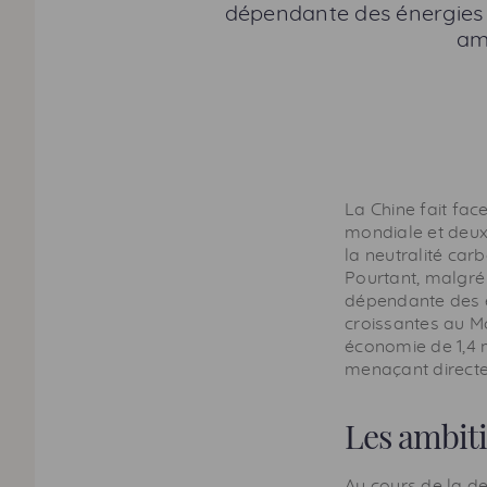
dépendante des énergies f
amb
La Chine fait fa
mondiale et deu
la neutralité car
Pourtant, malgré
dépendante des é
croissantes au Mo
économie de 1,4 
menaçant directeme
Les ambiti
Au cours de la de