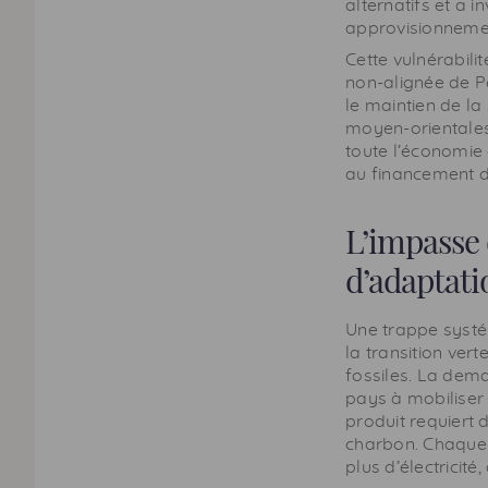
alternatifs et a i
approvisionneme
Cette vulnérabili
non-alignée de Pé
le maintien de la
moyen-orientales
toute l’économie
au financement de
L’impasse 
d’adaptati
Une trappe systé
la transition ver
fossiles. La dem
pays à mobiliser
produit requiert 
charbon. Chaque a
plus d’électricité