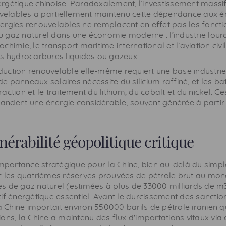
ergétique chinoise. Paradoxalement, l’investissement massi
velables a partiellement maintenu cette dépendance aux é
énergies renouvelables ne remplacent en effet pas les fonct
u gaz naturel dans une économie moderne : l’industrie lourd
ochimie, le transport maritime international et l’aviation civi
 hydrocarbures liquides ou gazeux.
duction renouvelable elle-même requiert une base industriel
de panneaux solaires nécessite du silicium raffiné, et les bat
traction et le traitement du lithium, du cobalt et du nickel. 
mandent une énergie considérable, souvent générée à partir
lnérabilité géopolitique critique
 importance stratégique pour la Chine, bien au-delà du sim
c les quatrièmes réserves prouvées de pétrole brut au mond
 de gaz naturel (estimées à plus de 33000 milliards de m3)
if énergétique essentiel. Avant le durcissement des sanctio
la Chine importait environ 550000 barils de pétrole iranien 
ons, la Chine a maintenu des flux d'importations vitaux via