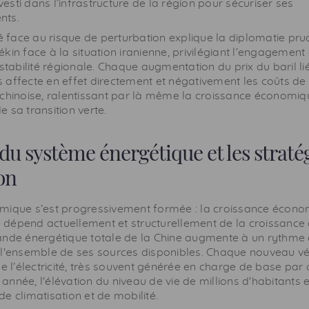
nvesti dans l’infrastructure de la région pour sécuriser ses
nts.
té face au risque de perturbation explique la diplomatie pr
kin face à la situation iranienne, privilégiant l’engagement
 stabilité régionale. Chaque augmentation du prix du baril li
 affecte en effet directement et négativement les coûts de
 chinoise, ralentissant par là même la croissance économiq
 sa transition verte.
du système énergétique et les straté
on
mique s’est progressivement formée : la croissance écono
te dépend actuellement et structurellement de la croissance
ande énergétique totale de la Chine augmente à un rythme q
 l'ensemble de ses sources disponibles. Chaque nouveau véh
de l’électricité, très souvent générée en charge de base par
nnée, l'élévation du niveau de vie de millions d'habitants e
, de climatisation et de mobilité.