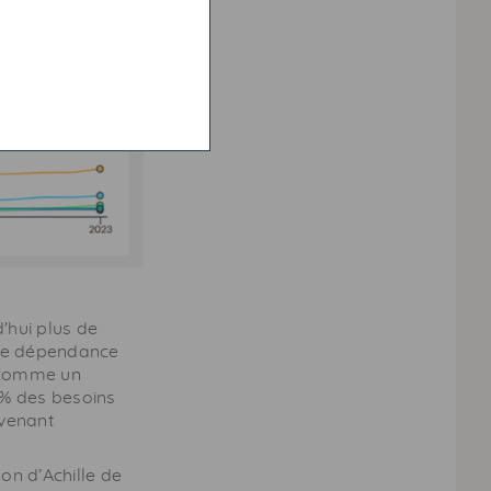
'hui plus de
tte dépendance
é comme un
8% des besoins
ovenant
on d’Achille de