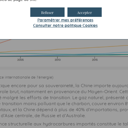
Refuser
Accepter
Paramétrer mes préférences
Consulter notre politique
Cookies
ce internationale de l’énergie)
ique encore pour sa souveraineté, la Chine importe aujourd
role brut, notamment en provenance du Moyen-Orient. Ce
é malgré les efforts de transition. Le gaz naturel, présent
 transition moins polluant que le charbon, couvre environ 
otaux, et la Chine dépend à plus de 40% d’importations, pr
d’Asie centrale, de Russie et d'Australie.
e structurelle aux hydrocarbures importés constitue le tal