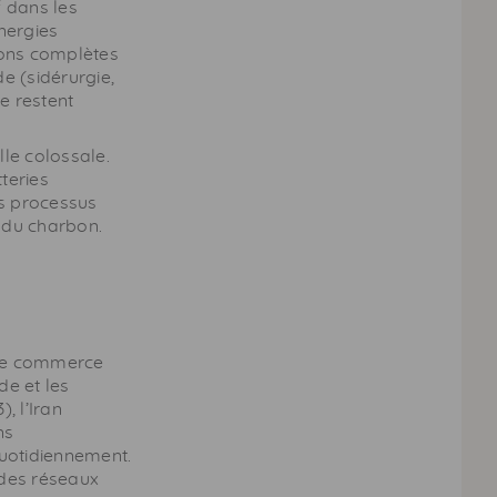
f dans les
nergies
ions complètes
e (sidérurgie,
le restent
le colossale.
teries
Ces processus
 du charbon.
ple commerce
e et les
, l’Iran
ns
quotidiennement.
 des réseaux