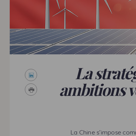
La straté
LinkedIn
ambitions v
Imprimer
La Chine s’impose comm