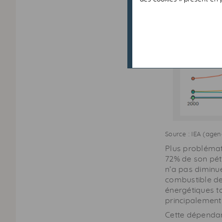
Source : IEA (agen
Plus problémat
72% de son pét
n’a pas diminu
combustible de
énergétiques t
principalement 
Cette dépendanc