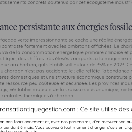
vestissements concrets soutenus par cet écosystème industr
nce persistante aux énergies fossil
e façade verte impressionnante se cache une réalité énergé
 contraste fortement avec les ambitions affichées. Le cha
 55% de la consommation énergétique primaire chinoise et 
ectrique, des chiffres très élevés comparés à la moyenne m
ique au charbon, qui s'établissait autour de 35% en 2023. Ce
charbon n’est pas accidentelle : elle reflète l’abondance r
lères domestiques et une structure économique construite 
te ressource peu coûteuse et sécurisée. Les provinces indus
pays, véritables moteurs de la croissance économique, res
centrales thermiques à charbon.
on de l’approvisionnement total en énergie en Chine dep
ransatlantiquegestion.com : Ce site utilise des
son bon fonctionnement et, avec nos partenaires, d’en mesurer son au
 pendant 6 mois. Vous pouvez à tout moment changer d’avis en cliqua
pied de page du site.