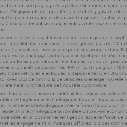
ransformant son paysage énergétique de manière spectacul
nviron 216 gigawatts de capacité solaire et 75 gigawatts de c
ent le reste du monde et dépassant largement toutes les pr
 la Chine loin devant ses concurrents occidentaux en term
es.
 repose sur un écosystème industriel remarquable et sophis
ader mondial des panneaux solaires, génère plus de 120 mi
dollars) annuels de revenus et exporte ses produits dans 15
mperex Technology) s’est imposé en quelques années co
 de batteries pour véhicules électriques, contrôlant près 
revenus annuels dépassant les 400 milliards de yuans (60 m
e géant des véhicules électriques, a dépassé Tesla en 2023
l avec plus de 3 millions de véhicules à énergie nouvelle 
plètement l’architecture de l’industrie automobile.
ent l’ambition chinoise de redéfinir les chaînes de valeur é
tablir une hégémonie technologique durable. Leurs succès
les : une nécessité écologique interne face à la pollution c
un leadership technologique qui confère un pouvoir économi
sidérable, et un positionnement géopolitique renforcé. Le 
20) et les engagements climatiques affichés lors des somme