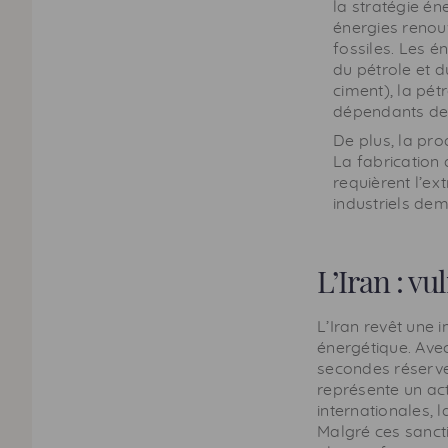
la stratégie én
énergies renou
fossiles. Les 
du pétrole et d
ciment), la pétr
dépendants des
De plus, la pro
La fabrication 
requièrent l’ex
industriels de
L’Iran : vu
L’Iran revêt une
énergétique. Ave
secondes réserves
représente un act
internationales, 
Malgré ces sancti