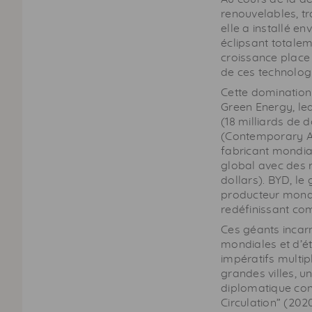
renouvelables, t
elle a installé e
éclipsant totalem
croissance place
de ces technologi
Cette domination
Green Energy, le
(18 milliards de 
(Contemporary A
fabricant mondial
global avec des 
dollars). BYD, l
producteur mondia
redéfinissant com
Ces géants incarn
mondiales et d’é
impératifs multip
grandes villes, 
diplomatique con
Circulation” (20