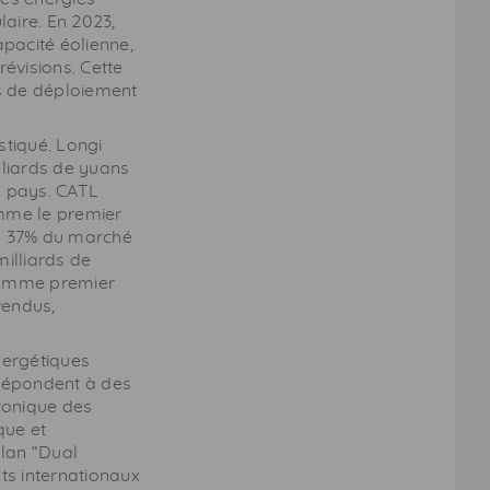
aire. En 2023,
apacité éolienne,
évisions. Cette
es de déploiement
tiqué. Longi
lliards de yuans
0 pays. CATL
mme le premier
de 37% du marché
illiards de
 comme premier
vendus,
nergétiques
 répondent à des
hronique des
que et
plan “Dual
ts internationaux