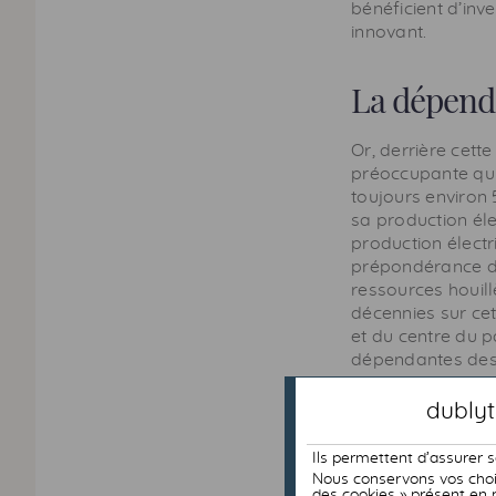
bénéficient d’in
innovant.
La dépenda
Or, derrière cett
préoccupante qui
toujours environ
sa production él
production électr
prépondérance du 
ressources houil
décennies sur cet
et du centre du 
dépendantes des 
Evoluti
dublyt
Ils permettent d’assurer 
Nous conservons vos choix
des cookies » présent en 