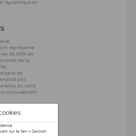
iel dynamique et
es
tique
rbon représente
près de 60% de
ondiale de la
tte
elative de
pendant des
trielles du nord
tent massivement
uis 2020
cookies
.
dience.
nt sur le lien « Gestion