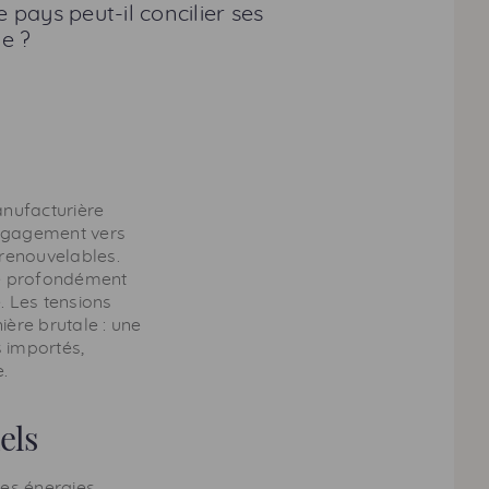
pays peut-il concilier ses
ue ?
anufacturière
ngagement vers
 renouvelables.
ste profondément
 Les tensions
ière brutale : une
s importés,
e.
els
des énergies