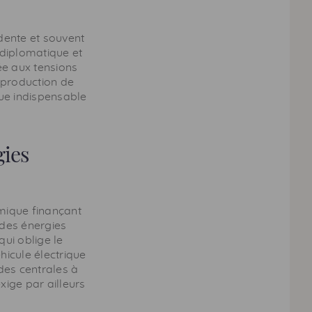
udente et souvent
 diplomatique et
ée aux tensions
 production de
ue indispensable
gies
mique finançant
 des énergies
ui oblige le
icule électrique
 des centrales à
xige par ailleurs