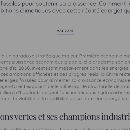
ossiles pour soutenir sa croissance. Comment le 
itions climatiques avec cette réalité énergétiq
MAI 2026
ce à un paradoxe stratégique majeur. Première économie m
xième puissance économique globale, elle proclame son e
bone d’ici 2060, investissant massivement dans les énergies
 ces ambitions affichées et des progrès réels, la Chine re
nergies fossiles pour alimenter sa croissance économique.
yen-Orient exposent cette vulnérabilité structurelle de man
milliard d’habitants ne peut fonctionner sans hydrocarbure
nt la viabilité et la crédibilité de sa transition énergétiqu
ons vertes et ses champions industri
rnière décennie, la Chine est devenue le leader incontesté 