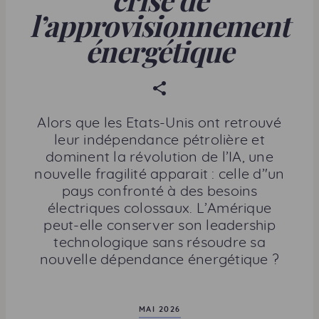
l’approvisionnement
énergétique
P
a
r
Alors que les Etats-Unis ont retrouvé
t
leur indépendance pétrolière et
a
dominent la révolution de l’IA, une
g
nouvelle fragilité apparait : celle d’'un
e
pays confronté à des besoins
r
électriques colossaux. L’Amérique
c
peut-elle conserver son leadership
e
technologique sans résoudre sa
t
nouvelle dépendance énergétique ?
t
e
p
MAI 2026