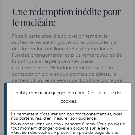
Une rédemption inédite pour
le nucléaire
Face à cette crise d’approvisionnement, le
nucléaire revient en grâce après quarante ans
de stagnation politique. Cette rédemption est
l’un des changements les plus remarquables de
la politique énergétique américaine
contemporaine. Historiquement associé à la
contestation civile et aux craintes de sûreté, le
secteur vit un renouveau spectaculaire porté par
une alliance inédite : entrepreneurs de la Silicon
Valley, responsables politiques et géants
dublytransatlantiquegestion.com : Ce site utilise des
technologiques reconnaissent unanimement
cookies
.
que le nucléaire est la seule option réaliste pour
décarboner tout en fournissant l’électricité
Ils permettent d’assurer son bon fonctionnement et, avec
massive et stable exigée par l’IA.
nos partenaires, d’en mesurer son audience.
Nous conservons vos choix pendant 6 mois. Vous pouvez à
Oklo, TerraPower (fondée par Bill Gates) ou
tout moment changer d’avis en cliquant sur le lien
« Gestion des cookies » présent en pied de page du site.
Commonwealth Fusion Systems travaillent ainsi