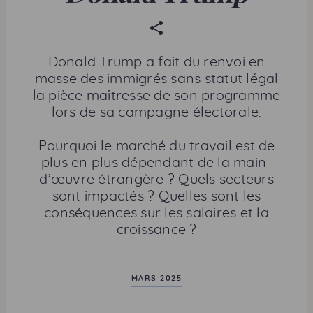
P
a
r
Donald Trump a fait du renvoi en
t
masse des immigrés sans statut légal
a
la pièce maîtresse de son programme
g
lors de sa campagne électorale.
e
r
Pourquoi le marché du travail est de
c
plus en plus dépendant de la main-
e
d’œuvre étrangère ? Quels secteurs
t
sont impactés ? Quelles sont les
t
conséquences sur les salaires et la
e
croissance ?
p
a
g
MARS 2025
e