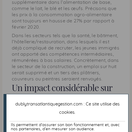
supplémentaire dans l’alimentation de base,
comme le lait, le blé et les œufs. Précisons que
les prix à la consommation agro-alimentaire
sont toujours en hausse de 27% par rapport à
février 2020.
Dans les secteurs tels que la santé, le bâtiment,
l’hôtellerie/restauration, dans lesquels il est
déjà compliqué de recruter, les jeunes immigrés
ont apporté des compétences intermédiaires,
rémunérées à bas salaires. Concrètement, dans
le secteur de la construction, un emploi sur huit
serait supprimé et un tiers des plâtriers,
couvreurs ou peintres seraient renvoyés.
Un impact considérable sur
les salaires, la croissance et la
dublytransatlantiquegestion.com : Ce site utilise des
fiscalité
cookies
.
Impact sur les salaires
Ils permettent d’assurer son bon fonctionnement et, avec
nos partenaires, d’en mesurer son audience.
La période post-Covid a été un indicateur