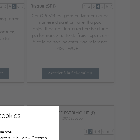
Risque (SRI)
2
3
4
5
6
7
1
2
3
4
5
6
7
Cet OPCVM est géré activement et de
ong terme
manière discrétionnaire. Il a pour
objectif de gestion la recherche d'une
stituer,
performance nette de frais supérieure
pital.
à celle de son indicateur de référence
MSCI WORL ...
ur
Accéder à la fiche valeur
(C)
LIBERTE PATRIMOINE (I)
cookies
.
FR0013253853
Risque (SRI)
2
3
4
5
6
7
1
2
3
4
5
6
7
dience.
t sur le lien « Gestion