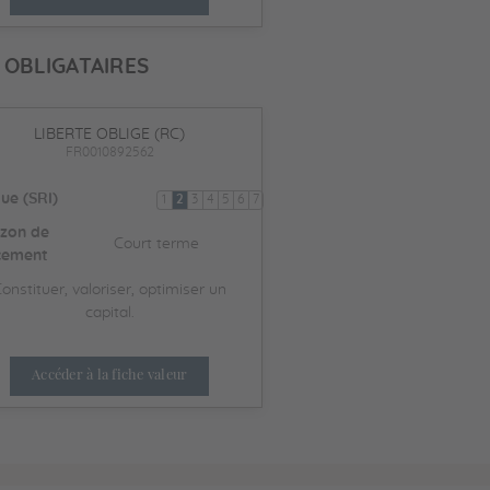
 OBLIGATAIRES
LIBERTE OBLIGE (RC)
FR0010892562
ue (SRI)
1
2
3
4
5
6
7
izon de
Court terme
cement
onstituer, valoriser, optimiser un
capital.
Accéder à la fiche valeur