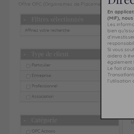
Offre OPC
(Organismes de Placement Collectif)
En applicat
OPC
Filtres sélectionnés
Masquer
(
MIF
), nou
Les informa
Affinez votre recherche.
bien qu’iss
d’investisse
responsabili
Si vous souh
Type de client
Masquer
Risq
aidera à év
également l
Hor
Particulier
Le fait d’a
pla
Transatlant
Entreprise
C
l’utilisatio
Professionnel
Association
Catégorie
Masquer
L
OPC Actions