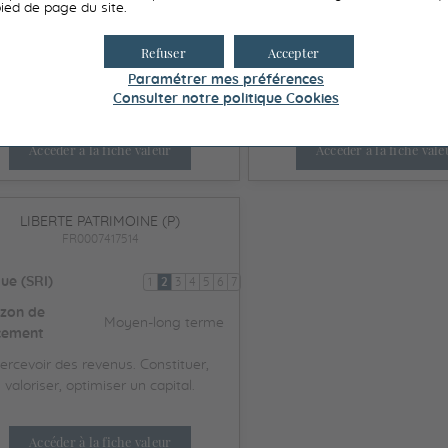
Horizon de
ied de page du site.
Moyen-l
izon de
placement
Moyen-long terme
cement
Refuser
Accepter
Constituer, valoriser, opti
onstituer, valoriser, optimiser un
capital.
Paramétrer mes préférences
capital.
Consulter notre politique
Cookies
Accéder à la fiche valeur
Accéder à la fiche vale
LIBERTE PATRIMOINE (P)
FR0007417514
ue (SRI)
1
2
3
4
5
6
7
izon de
Moyen-long terme
cement
ercevoir des revenus. Constituer,
valoriser, optimiser un capital.
Accéder à la fiche valeur