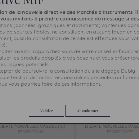
ion de la nouvelle directive des Marchés d’Instruments F
 ACTIONS
s vous invitons à prendre connaissance du message si de
tions (données, graphiques et documents) contenues dans 
ues de sources fiables, ne constituent en aucune façon un co
LIBERTE AMERIQUE (C)
LIBERTE EURO PEA (
ment, aussi la consultation de ce site est effectuée sous vot
FR0007391826
FR0007447263
té.
aitez investir, rapprochez vous de votre conseiller financie
ue (SRI)
Risque (SRI)
1
2
3
4
5
6
7
1
aluer les produits adaptés à vos besoins et vous présenter
es risques potentiels.
izon de
Horizon de
Moyen-long terme
Moyen-l
ccepter de poursuivre la consultation du site dégage
Dubly
cement
placement
ique Gestion
de toutes responsabilités présentes ou future
onstituer, valoriser, optimiser un
Constituer, valoriser, opti
n que vous pourriez faire de ces informations.
capital.
capital.
Accéder à la fiche valeur
Accéder à la fiche vale
Valider
Abandonner
IBERTE NOUVELLES VAGUES (IC)
LIBERTE NOUVELLES VAGU
FR0050000480
FR0050000472