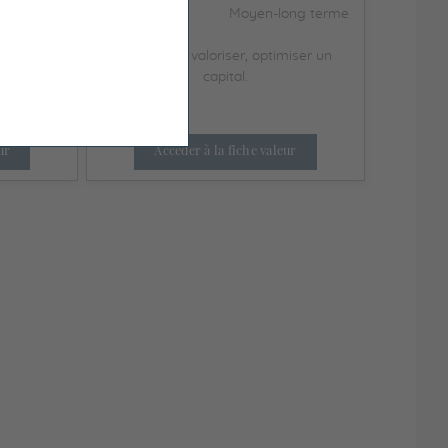
Horizon de
ong terme
Moyen-long terme
placement
miser un
Constituer, valoriser, optimiser un
capital.
ur
Accéder à la fiche valeur