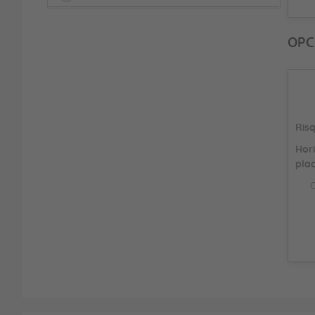
OPC
Risq
Hor
pla
C