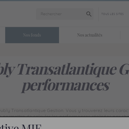
Lancer la recherche
Nos fonds
Nos actualités
ly Transatlantique Ges
performances
bly Transatlantique Gestion. Vous y trouverez leurs caracté
us permettra de calculer les performances réalisées par c
ctive
MIF