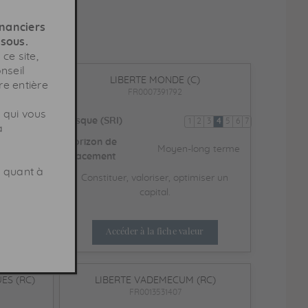
inanciers
ssous.
ce site,
nseil
C)
LIBERTE MONDE (C)
re entière
FR0007391792
r qui vous
Risque (SRI)
2
3
4
5
6
7
1
2
3
4
5
6
7
a
Horizon de
ong terme
Moyen-long terme
placement
s quant à
miser un
Constituer, valoriser, optimiser un
capital.
ur
Accéder à la fiche valeur
ES (RC)
LIBERTE VADEMECUM (RC)
FR0013531407