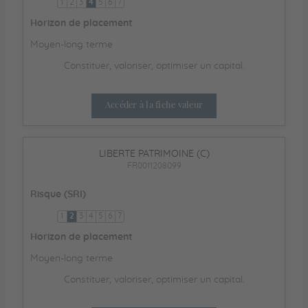
1
2
3
4
5
6
7
Horizon de placement
Moyen-long terme
Constituer, valoriser, optimiser un capital.
Accéder à la fiche valeur
LIBERTE PATRIMOINE (C)
FR0011208099
Risque (SRI)
1
2
3
4
5
6
7
Horizon de placement
Moyen-long terme
Constituer, valoriser, optimiser un capital.