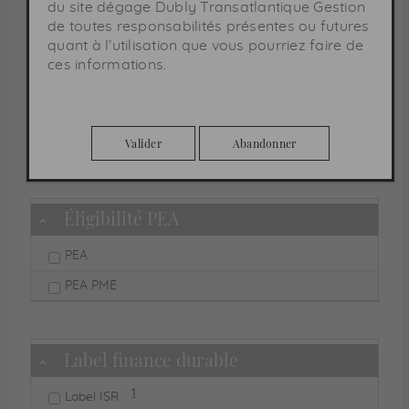
du site dégage
Dubly Transatlantique Gestion
Très court terme
de toutes responsabilités présentes ou futures
quant à l’utilisation que vous pourriez faire de
Court terme
ces informations.
Moyen terme
Moyen-long terme
Valider
Abandonner
Long terme
Éligibilité PEA
Masquer
PEA
PEA PME
Label finance durable
Masquer
Note de bas de page :
1
Label ISR