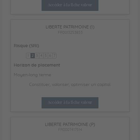
Accéder à la fiche valeur
LIBERTE PATRIMOINE (I)
FR0013253853
Risque (SRI)
1
2
3
4
5
6
7
Horizon de placement
Moyen-long terme
Constituer, valoriser, optimiser un capital.
Accéder à la fiche valeur
LIBERTE PATRIMOINE (P)
FR0007417514