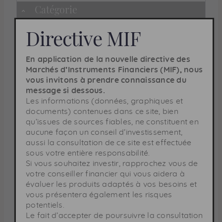
Catégorie
Masquer
Directive
MIF
OPC Actions
OPC Diversifiés
En application de la nouvelle directive des
OPC Obligataires
Marchés d’Instruments Financiers (
MIF
), nous
vous invitons à prendre connaissance du
message si dessous.
Echelle de risque indicative
Masquer
Les informations (données, graphiques et
documents) contenues dans ce site, bien
qu’issues de sources fiables, ne constituent en
aucune façon un conseil d’investissement,
Risque le plus
Risque le plus
aussi la consultation de ce site est effectuée
faible
élevé
sous votre entière responsabilité.
Si vous souhaitez investir, rapprochez vous de
votre conseiller financier qui vous aidera à
1
2
3
4
5
6
7
évaluer les produits adaptés à vos besoins et
vous présentera également les risques
potentiels.
Horizon de placement
Masquer
Le fait d’accepter de poursuivre la consultation