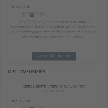
Risque (SRI)
1
2
3
4
5
6
7
Cet OPCVM est géré activement et de manière
discrétionnaire. Il a pour objectif de gestion la recherche
d'une performance nette de frais supérieure à celle de
son indicateur de référence MSCI WORL ...
Accéder à la fiche valeur
OPC DIVERSIFIÉS
CIPEC LIBERTE INTERNATIONAL DY (RC)
FR0000296345
Risque (SRI)