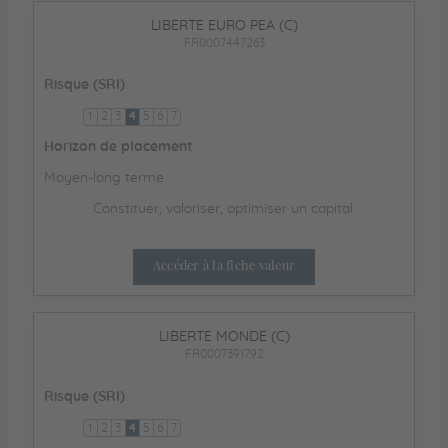
LIBERTE EURO PEA (C)
FR0007447263
Risque (SRI)
1
2
3
4
5
6
7
Horizon de placement
Moyen-long terme
Constituer, valoriser, optimiser un capital.
Accéder à la fiche valeur
LIBERTE MONDE (C)
FR0007391792
Risque (SRI)
1
2
3
4
5
6
7