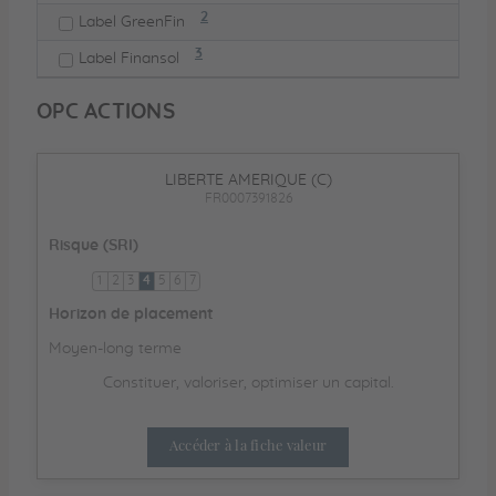
Note de bas de page :
2
Label GreenFin
Note de bas de page :
3
Label Finansol
OPC ACTIONS
LIBERTE AMERIQUE (C)
FR0007391826
Risque (SRI)
1
2
3
4
5
6
7
Horizon de placement
Moyen-long terme
Constituer, valoriser, optimiser un capital.
Accéder à la fiche valeur