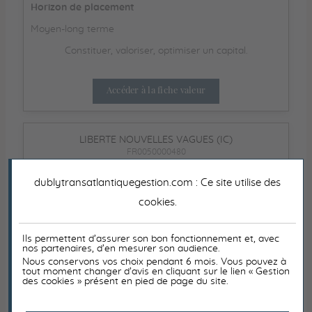
Horizon de placement
Moyen-long terme
Constituer, valoriser, optimiser un capital.
Accéder à la fiche valeur
LIBERTE NOUVELLES VAGUES (IC)
FR0050000480
Risque (SRI)
dublytransatlantiquegestion.com : Ce site utilise des
cookies
.
1
2
3
4
5
6
7
Horizon de placement
Ils permettent d’assurer son bon fonctionnement et, avec
Moyen-long terme
nos partenaires, d’en mesurer son audience.
Nous conservons vos choix pendant 6 mois. Vous pouvez à
Percevoir des revenus. Constituer, valoriser, optimiser
tout moment changer d’avis en cliquant sur le lien « Gestion
des cookies » présent en pied de page du site.
un capital.