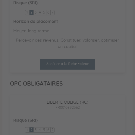
Risque (SRI)
1
2
3
4
5
6
7
Horizon de placement
Moyen-long terme
Percevoir des revenus. Constituer, valoriser, optimiser
un capital.
Accéder à la fiche valeur
OPC OBLIGATAIRES
LIBERTE OBLIGE (RC)
FR0010892562
Risque (SRI)
1
2
3
4
5
6
7