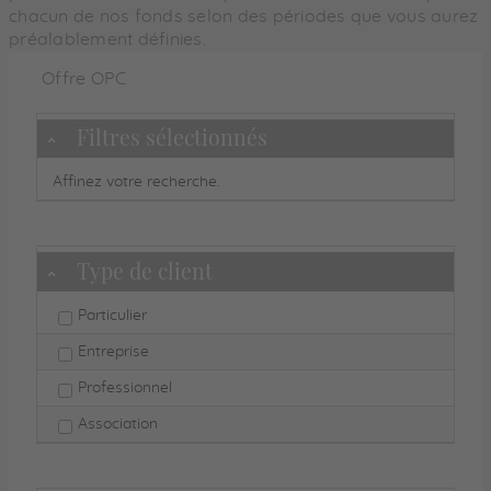
chacun de nos fonds selon des périodes que vous aurez
préalablement définies.
Offre OPC
Filtres sélectionnés
Masquer
Affinez votre recherche.
Type de client
Masquer
Particulier
Entreprise
Professionnel
Association