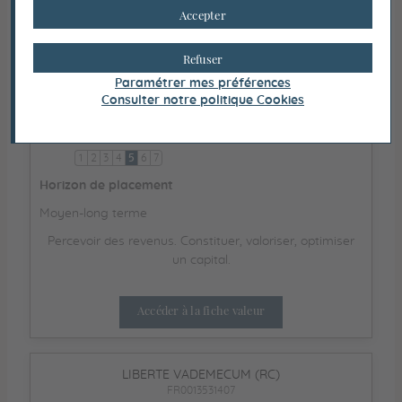
Accéder à la fiche valeur
Accepter
Refuser
LIBERTE NOUVELLES VAGUES (RC)
Paramétrer mes préférences
FR0050000472
Consulter notre politique
Cookies
Risque (SRI)
1
2
3
4
5
6
7
Horizon de placement
Moyen-long terme
Percevoir des revenus. Constituer, valoriser, optimiser
un capital.
Accéder à la fiche valeur
LIBERTE VADEMECUM (RC)
FR0013531407